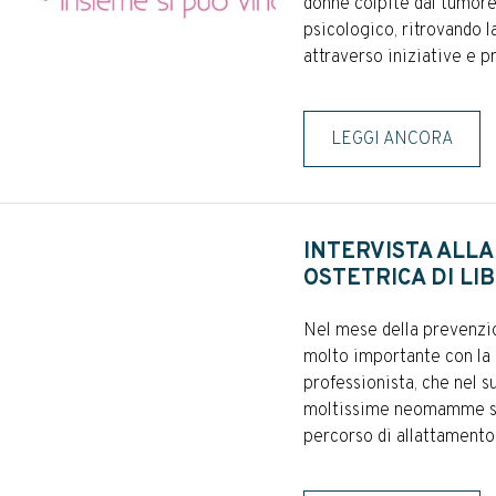
donne colpite dal tumore
psicologico, ritrovando l
attraverso iniziative e pr.
LEGGI ANCORA
INTERVISTA ALLA
OSTETRICA DI LI
Nel mese della prevenzio
molto importante con la d
professionista, che nel s
moltissime neomamme su
percorso di allattamento 