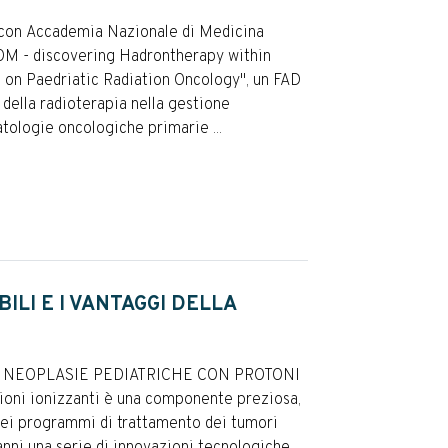
con Accademia Nazionale di Medicina
 - discovering Hadrontherapy within
us on Paedriatic Radiation Oncology", un FAD
 della radioterapia nella gestione
atologie oncologiche primarie ...
ILI E I VANTAGGI DELLA
E NEOPLASIE PEDIATRICHE CON PROTONI
zioni ionizzanti è una componente preziosa,
 nei programmi di trattamento dei tumori
anni una serie di innovazioni tecnologiche