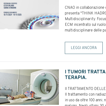
CNAO in collaborazione 
presenta "THINK HADROM
Multidisciplinarity. Foc
ECM incentrato sul ruolo
multidisciplinare delle p
LEGGI ANCORA
I TUMORI TRATTAB
TERAPIA.
Il TRATTAMENTO DELL
Il trattamento con radia
in uso da oltre 100 anni,
maligni. Negli ultimi 30 