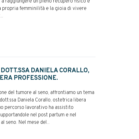
 a raggiungere un pieno recupero fisico e
a propria femminilità e la gioia di vivere
..
 DOTT.SSA DANIELA CORALLO,
BERA PROFESSIONE.
ne del tumore al seno, affrontiamo un tema
ott.ssa Daniela Corallo, ostetrica libera
uo percorso lavorativo ha assistito
pportandole nel post partum e nel
al seno. Nel mese del...