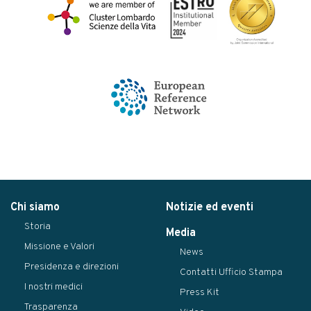
Chi siamo
Notizie ed eventi
Storia
Media
Missione e Valori
News
Presidenza e direzioni
Contatti Ufficio Stampa
I nostri medici
Press Kit
Trasparenza