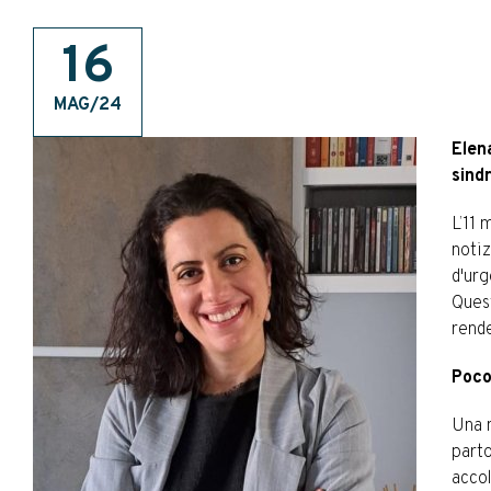
16
MAG/24
Elen
sind
L’11 
notiz
d'urg
Quest
rende
Poco
Una m
parto
accol