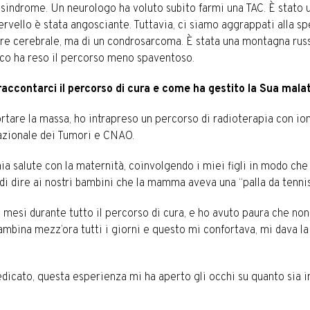
 sindrome. Un neurologo ha voluto subito farmi una TAC. È stato
ervello è stata angosciante. Tuttavia, ci siamo aggrappati alla 
e cerebrale, ma di un condrosarcoma. È stata una montagna russ
co ha reso il percorso meno spaventoso.
raccontarci il percorso di cura e come ha gestito la Sua mala
tare la massa, ho intrapreso un percorso di radioterapia con ion
Nazionale dei Tumori e CNAO.
mia salute con la maternità, coinvolgendo i miei figli in modo c
i dire ai nostri bambini che la mamma aveva una “palla da tennis
 mesi durante tutto il percorso di cura, e ho avuto paura che no
mbina mezz’ora tutti i giorni e questo mi confortava, mi dava la 
icato, questa esperienza mi ha aperto gli occhi su quanto sia im