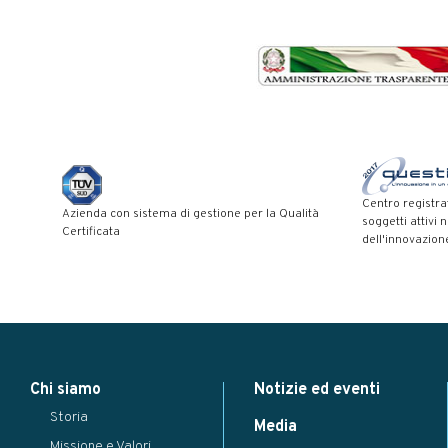
Centro registra
Azienda con sistema di gestione per la Qualità
soggetti attivi 
Certificata
dell'innovazion
Modal title
×
Chi siamo
Notizie ed eventi
...
Storia
Close
Save changes
Media
Missione e Valori