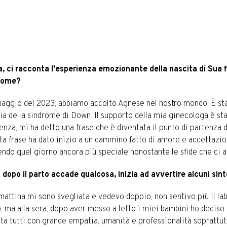
a, ci racconta l'esperienza emozionante della nascita di Sua 
rome?
maggio del 2023, abbiamo accolto Agnese nel nostro mondo. È st
ia della sindrome di Down. Il supporto della mia ginecologa è s
enza, mi ha detto una frase che è diventata il punto di partenza
a frase ha dato inizio a un cammino fatto di amore e accettazion
ndo quel giorno ancora più speciale nonostante le sfide che ci 
 dopo il parto accade qualcosa, inizia ad avvertire alcuni sint
attina mi sono svegliata e vedevo doppio, non sentivo più il lab
, ma alla sera, dopo aver messo a letto i miei bambini ho deciso
ta tutti con grande empatia, umanità e professionalità soprattut