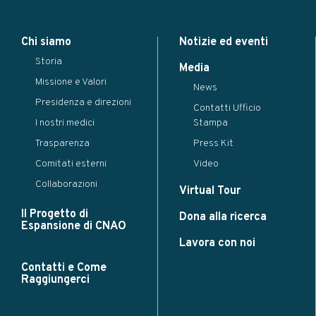
Modal title
×
Chi siamo
Notizie ed eventi
...
Storia
Close
Save changes
Media
Missione e Valori
News
Presidenza e direzioni
Contatti Ufficio
I nostri medici
Stampa
Trasparenza
Press Kit
Comitati esterni
Video
Collaborazioni
Virtual Tour
Il Progetto di
Dona alla ricerca
Espansione di CNAO
Lavora con noi
Contatti e Come
Raggiungerci