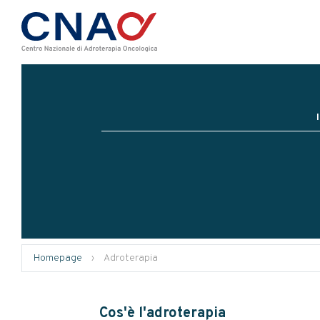
Homepage
›
Adroterapia
Cos'è l'adroterapia