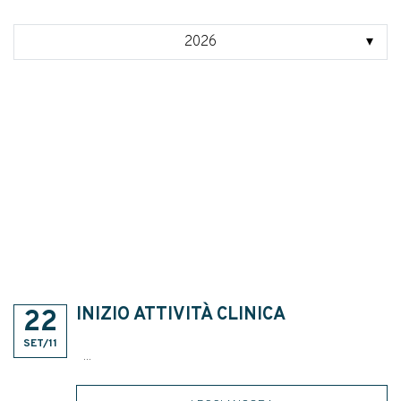
2026
2025
2024
2023
2022
2021
2020
2019
INIZIO ATTIVITÀ CLINICA
22
2018
SET/11
...
2017
2016