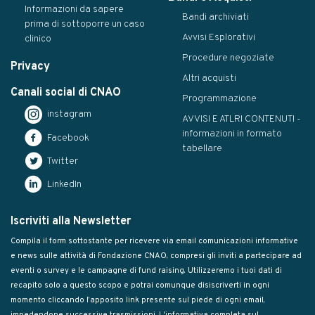
Informazioni da sapere
Bandi archiviati
prima di sottoporre un caso
Avvisi Esplorativi
clinico
Procedure negoziate
Privacy
Altri acquisti
Canali social di CNAO
Programmazione
instagram
AVVISI E ATLRI CONTENUTI -
informazioni in formato
Facebook
tabellare
Twitter
LinkedIn
Iscriviti alla Newsletter
Compila il form sottostante per ricevere via email comunicazioni informative
e news sulle attività di Fondazione CNAO, compresi gli inviti a partecipare ad
eventi o survey e le campagne di fund raising. Utilizzeremo i tuoi dati di
recapito solo a questo scopo e potrai comunque disiscriverti in ogni
momento cliccando l’apposito link presente sul piede di ogni email,
impedendone successive trasmissioni. L'informativa completa sul