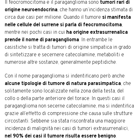
Il feocromocitoma e il paraganglioma sono
tumori rari di
origine neuroendocrina
, che hanno un’incidenza stimata di
circa due casi per milione. Quando il tumore
si manifesta
nelle cellule del surrene si parla di feocromocitoma
,
mentre nei pochi casi in cui
ha origine extrasurrenalica
prende il nome di paraganglioma
. In entrambe le
casistiche si tratta di tumori di origine simpatica in grado
di sintetizzare e secernere catecolamine, metaboliti e
numerose altre sostanze, generalmente peptidiche.
Con il nome paraganglioma si indentificano però anche
alcune tipologie di tumore di natura parasimpatica
, che
solitamente sono localizzate nella zona della testa, del
collo o della parte anteriore del torace. In questi casi il
paraganglioma non secerne catecolamine, ma si indentifica
grazie all’effetto di compressione che causa sulle strutture
circostanti. Sebbene sia stata riscontrata una maggiore
incidenza di malignità nei casi di tumori extrasurrenalici,
nel 90% dei casi il tumore risulta essere benigno
.