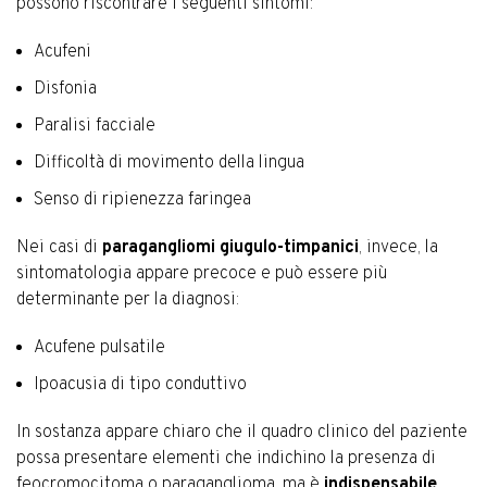
possono riscontrare i seguenti sintomi:
Acufeni
Disfonia
Paralisi facciale
Difficoltà di movimento della lingua
Senso di ripienezza faringea
Nei casi di
paragangliomi giugulo-timpanici
, invece, la
sintomatologia appare precoce e può essere più
determinante per la diagnosi:
Acufene pulsatile
Ipoacusia di tipo conduttivo
In sostanza appare chiaro che il quadro clinico del paziente
possa presentare elementi che indichino la presenza di
feocromocitoma o paraganglioma, ma è
indispensabile