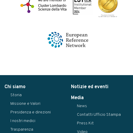
Chi siamo
Notizie ed eventi
Storia
Media
Missione e Valori
News
Presidenza e direzioni
Contatti Ufficio Stampa
I nostri medici
Press Kit
Trasparenza
Video