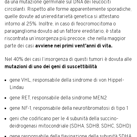
da una mutazione germinale sul DNA dei leucociti
circolanti. Rispetto alle forme apparentemente sporadiche,
quelle dovute ad un’ereditarietà genetica si attestano
intorno al 25%. Inoltre, in caso di feocromocitoma o
paraganglioma dovuto ad un fattore ereditario, è stata
riscontrata un’insorgenza più precoce, che nella maggior
parte dei casi
avviene nei primi vent’anni di vita.
Nel 40% dei casi l’insorgenza di questi tumori è dovuta alle
mutazioni di uno dei geni di suscettibilità
:
gene VHL, responsabile della sindrome di von Hippel-
Lindau
gene RET, responsabile della sindrome MEN2
gene NF-1, responsabile della neurofibromatosi di tipo 1
geni che codificano per le 4 subunità della succino-
deidrogenasi mitocondriale (SDHA, SDHB, SDHC, SDHD)
gene responsabile della flavinazione della subunità SDHA