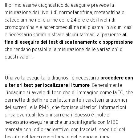
Il primo esame diagnostico da eseguire prevede la
misurazione dei livelli di normetanefrina, metanefrina e
catecolamine nelle urine delle 24 ore e dei livelli di
cromogranina A e adrenomedullina nel plasma. In alcuni casi
è necessario somministrare alcuni farmaci al paziente
al
fine di eseguire dei test di scatenamento o soppressione
che rendano possibile la misurazione delle variazioni di
questi valori.
Una volta eseguita la diagnosi, è necessario
procedere con
ulteriori test per localizzare il tumore
. Generalmente
l’indagine si avvale di tecniche di immagine come la TC, che
permette di definire perfettamente i caratteri anatomici
dei surreni, e la RMN, che fornisce ulteriori informazioni
circa eventuali lesioni surrenali. Spesso è inoltre
necessario eseguire anche una scintigrafia con MIBG
marcata con iodio radioattivo, con tracciati specifici del
tessuto del feocromocitoma o del paraganglioma.