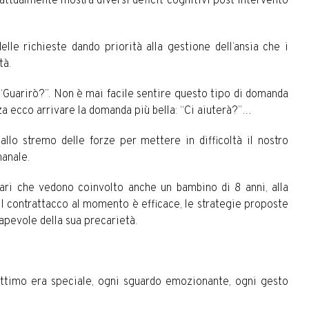
 attualmente mostra diversi deficit cognitivi post intervento
le richieste dando priorità alla gestione dell’ansia che i
tà.
: “Guarirò?”. Non è mai facile sentire questo tipo di domanda
za ecco arrivare la domanda più bella: “Ci aiuterà?”…
llo stremo delle forze per mettere in difficoltà il nostro
anale.
liari che vedono coinvolto anche un bambino di 8 anni, alla
, il contrattacco al momento è efficace, le strategie proposte
sapevole della sua precarietà.
 attimo era speciale, ogni sguardo emozionante, ogni gesto