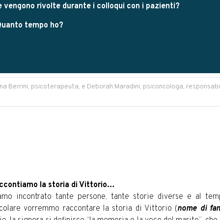
 vengono rivolte durante i colloqui con i pazienti?
 Quanto tempo ho?
a Berrini, psicoterapeuta, e Deborah Maradini, psiconcologa, responsabili
accontiamo la storia di Vittorio…
amo incontrato tante persone, tante storie diverse e al te
icolare vorremmo raccontare la storia di Vittorio (
nome di fan