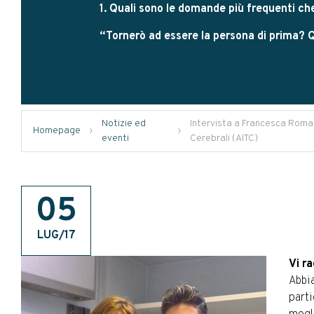
1. Quali sono le domande più frequenti che
“Tornerò ad essere la persona di prima?
Notizie ed
Intervista a Francesca Roman
Homepage
›
›
eventi
Cerebrali (AITC)
05
LUG/17
Vi r
Abbi
part