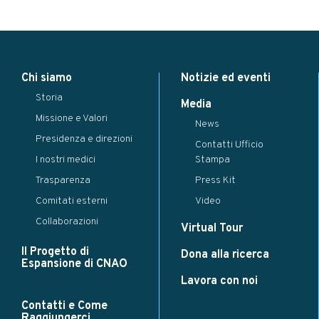
Modal title
×
Chi siamo
Notizie ed eventi
...
Storia
Close
Save changes
Media
Missione e Valori
News
Presidenza e direzioni
Contatti Ufficio
I nostri medici
Stampa
Trasparenza
Press Kit
Comitati esterni
Video
Collaborazioni
Virtual Tour
Il Progetto di
Dona alla ricerca
Espansione di CNAO
Lavora con noi
Contatti e Come
Raggiungerci