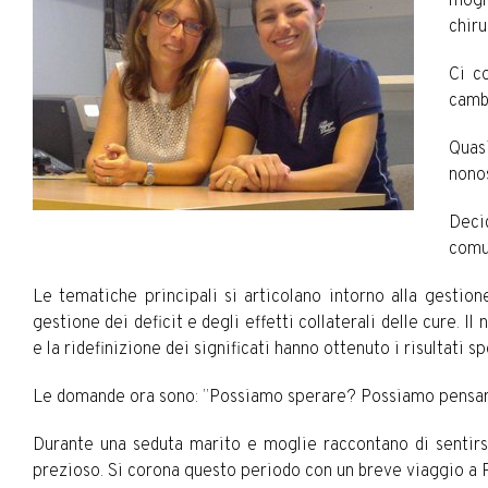
mogli
chiru
Ci c
cambi
Quasi
nonos
Deci
comu
Le tematiche principali si articolano intorno alla gestion
gestione dei deficit e degli effetti collaterali delle cure. 
e la ridefinizione dei significati hanno ottenuto i risultati 
Le domande ora sono: ”Possiamo sperare? Possiamo pensare
Durante una seduta marito e moglie raccontano di sentirsi
prezioso. Si corona questo periodo con un breve viaggio a Pa