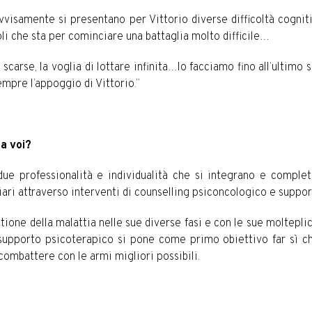
vvisamente si presentano per Vittorio diverse difficoltà cogniti
li che sta per cominciare una battaglia molto difficile…
mi scarse, la voglia di lottare infinita…lo facciamo fino all’ulti
empre l’appoggio di Vittorio.”
 a voi?
due professionalità e individualità che si integrano e complet
iari attraverso interventi di counselling psiconcologico e suppor
ione della malattia nelle sue diverse fasi e con le sue molteplici
Il supporto psicoterapico si pone come primo obiettivo far sì 
combattere con le armi migliori possibili.