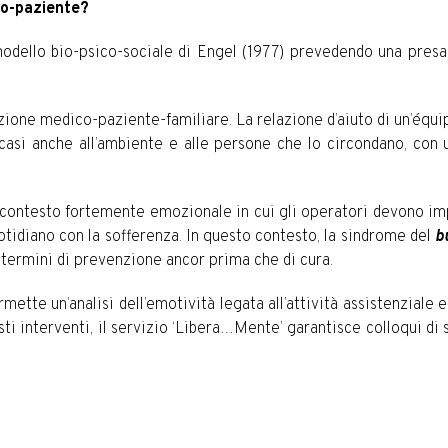
co-paziente?
modello bio-psico-sociale di Engel (1977) prevedendo una presa 
zione medico-paziente-familiare. La relazione d’aiuto di un’équipe
ni casi anche all’ambiente e alle persone che lo circondano, con
un contesto fortemente emozionale in cui gli operatori devono im
otidiano con la sofferenza. In questo contesto, la sindrome del
b
 termini di prevenzione ancor prima che di cura.
ette un’analisi dell’emotività legata all’attività assistenziale e
ti interventi, il servizio ‘Libera…Mente’ garantisce colloqui di s