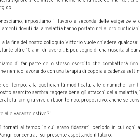
e, la signora si definisce “la memoria e la voce del marito”, che
rgico.
onosciamo, impostiamo il lavoro a seconda delle esigenze e del
amenti dovuti dalla malattia hanno portato nella loro quotidiani
 alla fine del nostro colloquio Vittorio vuole chiedere qualcosa
tante oltre 10 anni di lavoro…E poi, segno di una riuscita allean
diamo di far parte dello stesso esercito che combatterà fino a
ne nemico lavorando con una terapia di coppia a cadenza settim
e del tempo, alla quotidianità modificata, alle dinamiche fami
Il nostro esercito sembra reggere bene gli attacchi della malattia
sperati; la famiglia vive un buon tempo, propositivo, anche se con
 alle vacanze estive?”
 tornati al tempo in cui erano fidanzati, periodo in cui ogni
rigi, concentrati sul presente aspettando il futuro.