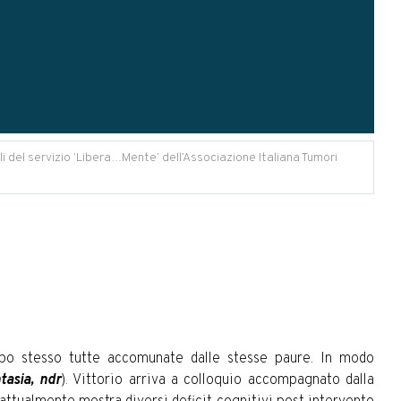
 del servizio ‘Libera…Mente’ dell’Associazione Italiana Tumori
mpo stesso tutte accomunate dalle stesse paure. In modo
tasia, ndr
). Vittorio arriva a colloquio accompagnato dalla