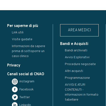
Per saperne di più
AREA MEDICI
Link utili
Visite guidate
Bandi e Acquisti
Informazioni da sapere
Bandi archiviati
prima di sottoporre un
caso clinico
Avvisi Esplorativi
Procedure negoziate
Privacy
Altri acquisti
Canali social di CNAO
Programmazione
instagram
AVVISI E ATLRI
Facebook
CONTENUTI -
informazioni in formato
Twitter
tabellare
LinkedIn