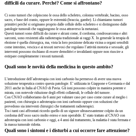
difficili da curare. Perché? Come si affrontano?
Ci sono tumori che colpiscono le ossa dello scheletro, colonna vertebrale, bacino, osso
sacro, e base del cranio, oppure le estremità (braccia, gambe). Li chiamiamo tumori
primitivi perché si originano proprio dalle cellule dello scheletro e si distinguono dalle
patologie tumorali che raggiungono le ossa attraverso la metastasi.
Questi tumori sono difficili da curare e alcuni come, il cordoma, condrosarcoma e altri
sarcomi, sono resistenti alla radioterapia tradizionale ai raggi X. In generale la terapia di
elezione è quella chirurgica, ma, vista la loro posizione delicata vicina a organi sensibili
come intestino, vescica e ai tessuti nervosi che regolano l’attività motoria e sessuale, gli
interventi possono rischiano di essere demolitivi e invalidanti oppure non riuscire a
estirpare completamente i tessuti tumorali.
Quali sono le novità della medicina in questo ambito?
L’introduzione dell’adroterapia con ioni carbonio ha permesso di avere una nuova
soluzione terapeutica contro questa patologie. E’ utilizzata in Giappone e Germania e dal
2011 anche in Italia al CNAO di Pavia. Gli ioni possono colpire in maniera potente e
mirata, con notevole riduzione degli effetti collaterali, le cellule del tumore.
Con CNAO collaboriamo da 6 anni per valutare caso per caso come curare al meglio i
pazienti, con chirurgia o adroterapia con ioni carbonio oppure con soluzioni che
prevedono sia interventi chirurgici che trattamenti radioterapici.
Tra i tanti casi affrontati ricordo quello di un signore ultrasessantenne colpito da un
cordoma dell’osso sacro molto esteso e non operabile. E’ stato trattato al CNAO con
adroterapia con ioni carbonio e oggi, a 4 anni dal trattamento, la malattia è stata fermata e
la massa tumorale ridotta.
Quali sono i sintomi e i disturbi a cui occorre fare attenzione?