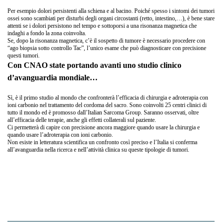
Per esempio dolori persistenti alla schiena e al bacino. Poiché spesso i sintomi dei tumori
ossei sono scambiati per disturbi degli organi circostanti (retto, intestino,…), è bene stare
attenti se i dolori persistono nel tempo e sottoporsi a una risonanza magnetica che
indaghi a fondo la zona coinvolta.
Se, dopo la risonanza magnetica, c’è il sospetto di tumore è necessario procedere con
“ago biopsia sotto controllo Tac”, l’unico esame che può diagnosticare con precisione
questi tumori.
Con CNAO state portando avanti uno studio clinico
d’avanguardia mondiale…
Sì, è il primo studio al mondo che confronterà l’efficacia di chirurgia e adroterapia con
ioni carbonio nel trattamento del cordoma del sacro. Sono coinvolti 25 centri clinici di
tutto il mondo ed è promosso dall’Italian Sarcoma Group. Saranno osservati, oltre
all’efficacia delle terapie, anche gli effetti collaterali sul paziente.
Ci permetterà di capire con precisione ancora maggiore quando usare la chirurgia e
quando usare l’adroterapia con ioni carbonio.
Non esiste in letteratura scientifica un confronto così preciso e l’Italia si conferma
all’avanguardia nella ricerca e nell’attività clinica su queste tipologie di tumori.