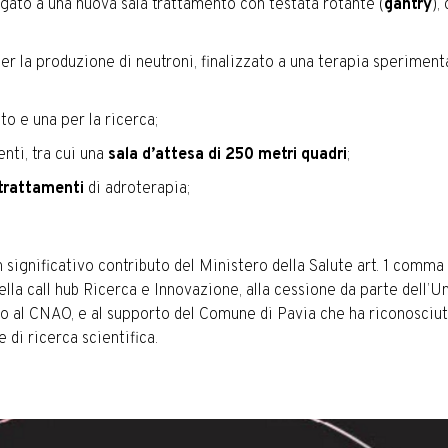
gato a una nuova sala trattamento con testata rotante (
gantry
),
per la produzione di neutroni, finalizzato a una terapia sperimen
to e una per la ricerca;
enti, tra cui una
sala d’attesa di 250 metri quadri
;
 trattamenti
di adroterapia;
un significativo contributo del Ministero della Salute art. 1 com
la call hub Ricerca e Innovazione, alla cessione da parte dell’Uni
so al CNAO, e al supporto del Comune di Pavia che ha riconosciuto
e di ricerca scientifica.