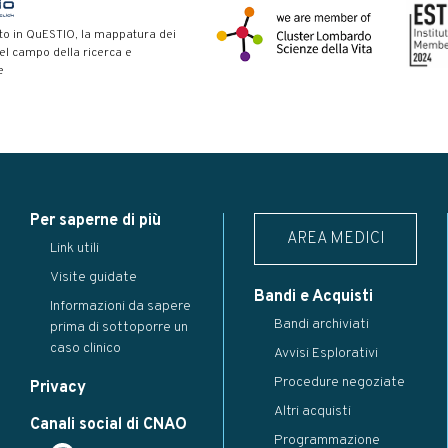
to in QuESTIO, la mappatura dei
nel campo della ricerca e
e
Per saperne di più
AREA MEDICI
Link utili
Visite guidate
Bandi e Acquisti
Informazioni da sapere
Bandi archiviati
prima di sottoporre un
caso clinico
Avvisi Esplorativi
Procedure negoziate
Privacy
Altri acquisti
Canali social di CNAO
Programmazione