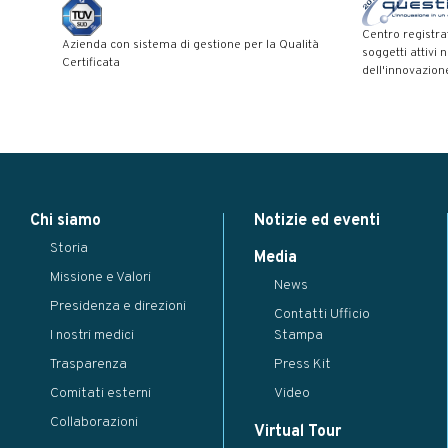
Centro registra
Azienda con sistema di gestione per la Qualità
soggetti attivi 
Certificata
dell'innovazion
Modal title
×
Chi siamo
Notizie ed eventi
...
Storia
Close
Save changes
Media
Missione e Valori
News
Presidenza e direzioni
Contatti Ufficio
I nostri medici
Stampa
Trasparenza
Press Kit
Comitati esterni
Video
Collaborazioni
Virtual Tour