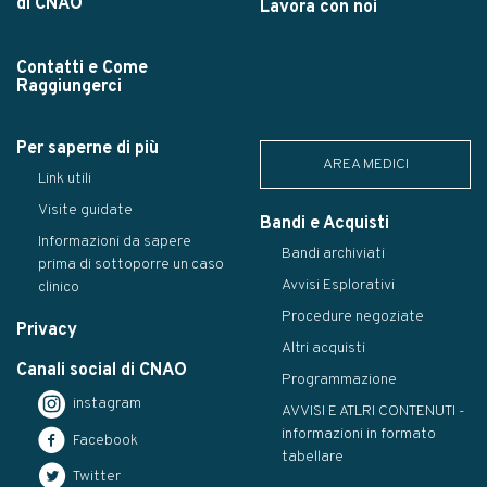
di CNAO
Lavora con noi
Contatti e Come
Raggiungerci
Per saperne di più
AREA MEDICI
Link utili
Visite guidate
Bandi e Acquisti
Informazioni da sapere
Bandi archiviati
prima di sottoporre un caso
Avvisi Esplorativi
clinico
Procedure negoziate
Privacy
Altri acquisti
Canali social di CNAO
Programmazione
instagram
AVVISI E ATLRI CONTENUTI -
informazioni in formato
Facebook
tabellare
Twitter