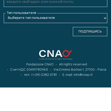
Тип пользователя
ПОДПИШИСЬ
Fondazione CNAO
All rights reserved
Счет НДС 03491780965
Via Erminio Borloni 1, 27100 - Pavia
тел::
(+39) 0382.0781
E-mail:
info@cnao.it
Modal title
×
...