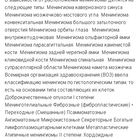
В зависимости от расположения менингиомы делятся на
следующие типы: Менингиома кавернозного синуса
Менингиома мозжечково-мостового угла Менингиома
конвекситальная Менингиома большого затылочного
отверстия Менингиома орбиты глаза Менингиома
внутрижелудочковая Менингиома ольфакторной ямки
Менингиома парасагиттальная Менингиома каменистой
кости Менингиома задней черепной ямки Менингиома
клиновидной кости Менингиома спинальная Менингиома
супраселлярной области Менингиома намета мозжечка
Всемирная организация здравоохранения (ВОЗ) ввела
классификацию менингиом по гистологическим типам, то
есть на основании типа составляющих их клеток.
Доброкачественные опухоли I степени:
Менинготелиальные Фиброзные (фибропластические) •
Переходные (Смешанные) Псаммоматозные
Ангиоматозные Микрокистозные Секреторные Богатые
лимфоплазмоцитарными клетками Метапластические
Атипичные менингиомы II степени: Хордоидные