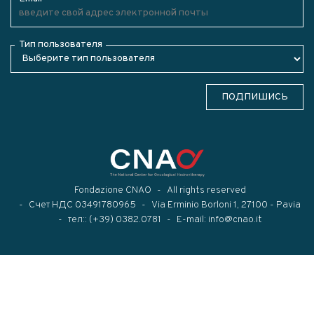
Тип пользователя
ПОДПИШИСЬ
Fondazione CNAO
All rights reserved
Счет НДС 03491780965
Via Erminio Borloni 1, 27100 - Pavia
тел::
(+39) 0382.0781
E-mail:
info@cnao.it
Modal title
×
...