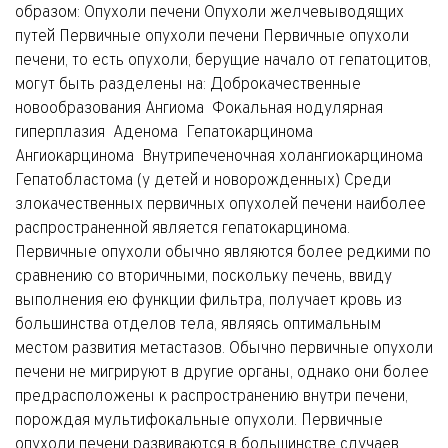
образом: Опухоли печени Опухоли желчевыводящих
путей Первичные опухоли печени Первичные опухоли
печени, то есть опухоли, берущие начало от гепатоцитов,
могут быть разделены на: Доброкачественные
новообразования Ангиома Фокальная нодулярная
гиперплазия Аденома Гепатокарцинома
Ангиокарцинома Внутрипеченочная холангиокарцинома
Гепатобластома (у детей и новорожденных) Среди
злокачественных первичных опухолей печени наиболее
распространенной является гепатокарцинома.
Первичные опухоли обычно являются более редкими по
сравнению со вторичными, поскольку печень, ввиду
выполнения ею функции фильтра, получает кровь из
большинства отделов тела, являясь оптимальным
местом развития метастазов. Обычно первичные опухоли
печени не мигрируют в другие органы, однако они более
предрасположены к распространению внутри печени,
порождая мультифокальные опухоли. Первичные
опухоли печени развиваются в большинстве случаев