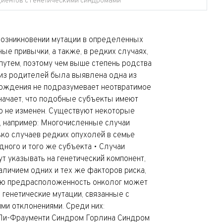
циентов с генетическими синдромами
 возникновении мутации в определенных
ые привычки, а также, в редких случаях,
утем, поэтому чем выше степень родства
о из родителей была выявлена одна из
рождения не подразумевает неотвратимое
значает, что подобные субъекты имеют
о не изменен. Существуют некоторые
, например: Многочисленные случаи
ько случаев редких опухолей в семье
дного и того же субъекта • Случаи
т указывать на генетический компонент,
аличием одних и тех же факторов риска,
ную предрасположенность онколог может
генетические мутации, связанные с
ми отклонениями. Среди них:
 Ли-Фраументи Синдром Горлина Синдром