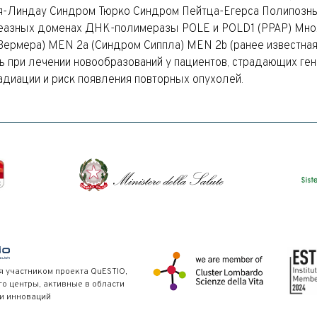
я-Линдау Синдром Тюрко Синдром Пейтца-Егерса Полипозны
клеазных доменах ДНК-полимеразы POLE и POLD1 (PPAP) Мн
Вермера) MEN 2a (Синдром Сиппла) MEN 2b (ранее известная
при лечении новообразований у пациентов, страдающих ген
адиации и риск появления повторных опухолей.
я участником проекта QuESTIO,
 центры, активные в области
и инноваций