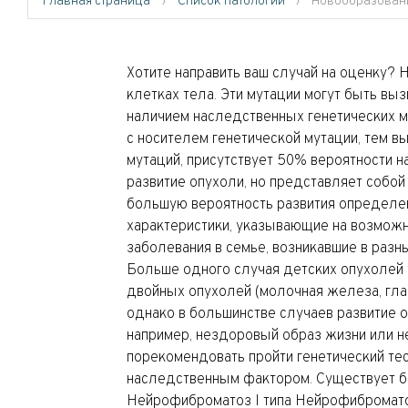
Главная страница
›
Список патологий
›
Новообразовани
Хотите направить ваш случай на оценку?
клетках тела. Эти мутации могут быть вы
наличием наследственных генетических м
с носителем генетической мутации, тем в
мутаций, присутствует 50% вероятности 
развитие опухоли, но представляет собой
большую вероятность развития определен
характеристики, указывающие на возмож
заболевания в семье, возникавшие в раз
Больше одного случая детских опухолей у
двойных опухолей (молочная железа, глаз
однако в большинстве случаев развитие о
например, нездоровый образ жизни или н
порекомендовать пройти генетический те
наследственным фактором. Существует бо
Нейрофиброматоз I типа Нейрофибромато