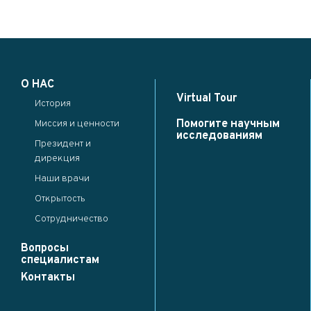
Modal title
×
О НАС
...
Virtual Tour
История
Close
Save changes
Помогите научным
Миссия и ценности
исследованиям
Президент и
дирекция
Наши врачи
Открытость
Сотрудничество
Вопросы
специалистам
Контакты