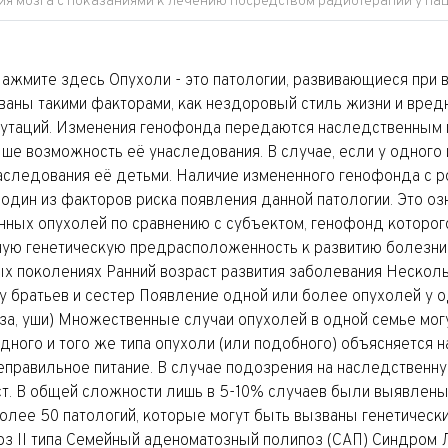
я мозга с показаниями к лечению посредством радиотерапии у па
 Нажмите здесь Опухоли - это патологии, развивающиеся при
званы такими факторами, как нездоровый стиль жизни и вредн
утаций. Изменения генофонда передаются наследственным п
ыше возможность её унаследования. В случае, если у одног
наследования её детьми. Наличие измененного генофонда с 
 один из факторов риска появления данной патологии. Это о
ных опухолей по сравнению с субъектом, генофонд которог
ную генетическую предрасположенность к развитию болезни
ных поколениях Ранний возраст развития заболевания Нескол
 братьев и сестер Появление одной или более опухолей у о
а, уши) Множественные случаи опухолей в одной семье могу
дного и того же типа опухоли (или подобного) объясняется н
еправильное питание. В случае подозрения на наследствен
ст. В общей сложности лишь в 5-10% случаев были выявлены 
лее 50 патологий, которые могут быть вызваны генетически
з II типа Семейный аденоматозный полипоз (САП) Синдром